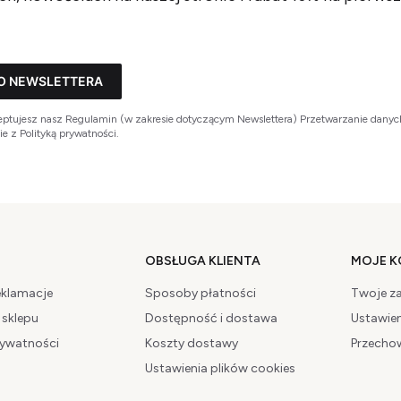
O NEWSLETTERA
kceptujesz nasz Regulamin (w zakresie dotyczącym Newslettera) Przetwarzanie dany
e z Polityką prywatności.
w stopce
OBSŁUGA KLIENTA
MOJE 
eklamacje
Sposoby płatności
Twoje z
 sklepu
Dostępność i dostawa
Ustawien
rywatności
Koszty dostawy
Przecho
Ustawienia plików cookies