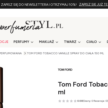
ZAPISZ SIĘ JUŻ T
ZAPISZ SIĘ DO NEWSLETTERA I OTRZYMAJ 10%!
OCJE
PERFUMY
MAKIJAŻ
TWARZ
CIAŁO
PERFUMOWANA
TOM FORD TOBACCO VANILLE SPRAY DO CIAŁA 150 ML
Tom Ford Tobacc
ml
0.00
(Oceny: 0 Recenzje: 0)