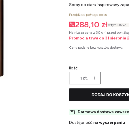
Spray do ciała inspirowany zap
Przejdź do pełnego opisu
288,10 zł
w tym 23% VAT
w tym
23%
VAT
Najniższa cena z 30 dni przed obniżką
Promocja trwa do 31 sierpnia
Ceny podane bez kosztów dostawy.
Ilość
szt.
DODAJ DO KOSZY
Darmowa dostawa zawsze 
Dostępność:
na wyczerpaniu