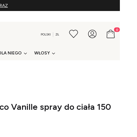
ERAZ
Produkty w kos
POLSKI
ZŁ
DLA NIEGO
WŁOSY
o Vanille spray do ciała 150