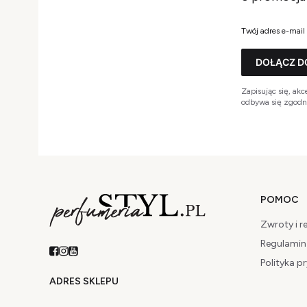
Twój adres e-mail
DOŁĄCZ D
Zapisując się, a
odbywa się zgodni
Linki 
POMOC
Zwroty i r
Regulamin
Polityka p
ADRES SKLEPU