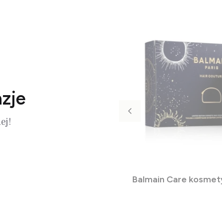
azje
ej!
Balmain Care kosmety