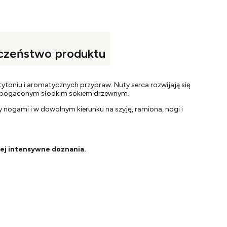
czeństwo produktu
tytoniu i aromatycznych przypraw. Nuty serca rozwijają się
 wzbogaconym słodkim sokiem drzewnym.
 nogami i w dowolnym kierunku na szyję, ramiona, nogi i
iej intensywne doznania.