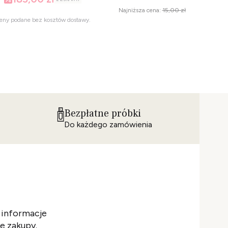
Najniższa cena:
15,00 zł
eny podane bez kosztów dostawy.
Bezpłatne próbki
Do każdego zamówienia
 informacje
e zakupy.