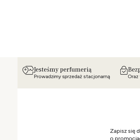
Jesteśmy perfumerią
Bezp
Prowadzimy sprzedaż stacjonarną
Oraz 
Zapisz się 
o promocjac