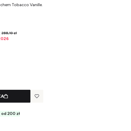
achem Tobacco Vanille.
:
288,10 zł
 2026
KA
od 200 zł