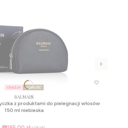
OKAZJA
NOWOŚĆ
BALMAIN
czka z produktami do pielegnacji włosów
150 ml niebieska
185,00 zł
z
23%
VAT