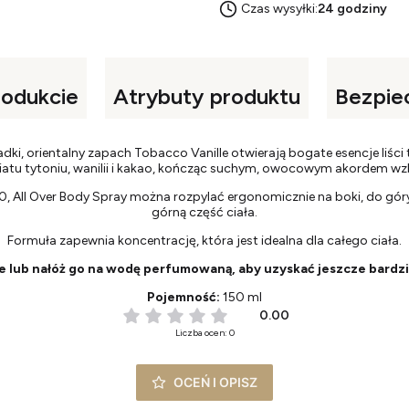
Czas wysyłki:
24 godziny
rodukcie
Atrybuty produktu
Bezpie
ki, orientalny zapach Tobacco Vanille otwierają bogate esencje liści 
iatu tytoniu, wanilii i kakao, kończąc suchym, owocowym akordem
60, All Over Body Spray można rozpylać ergonomicznie na boki, do góry
górną część ciała.
Formuła zapewnia koncentrację, która jest idealna dla całego ciała.
e lub nałóż go na wodę perfumowaną, aby uzyskać jeszcze bardz
Pojemność:
150 ml
0.00
Liczba ocen: 0
OCEŃ I OPISZ