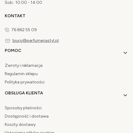
Sob.: 10:00 - 14:00
KONTAKT
76 862 55 09
biuro@perfumeriastyl.pl
Linki w stopce
POMOC
Zwroty i reklamacje
Regulamin sklepu
Polityka prywatności
OBSŁUGA KLIENTA
Sposoby płatności
Dostępność i dostawa
Koszty dostawy
Ustawienia plików cookies