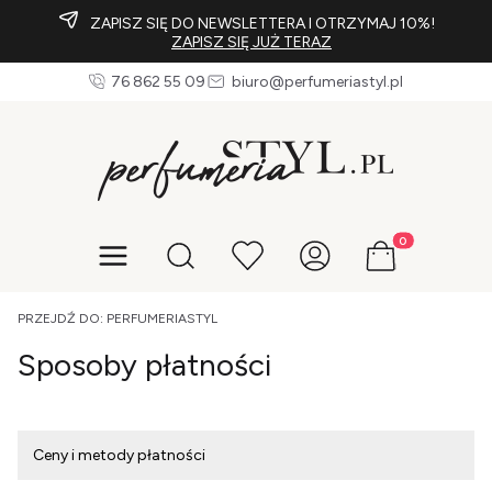
ZAPISZ SIĘ DO NEWSLETTERA I OTRZYMAJ 10%!
ZAPISZ SIĘ JUŻ TERAZ
76 862 55 09
biuro@perfumeriastyl.pl
Produkty w koszy
Otwórz wyszukiwarkę
PRZEJDŹ DO:
PERFUMERIASTYL
Sposoby płatności
Ceny i metody płatności