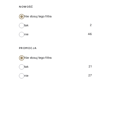
NOWOŚĆ
Nie stosuj tego filtra
2
tak
46
nie
PROMOCJA
Nie stosuj tego filtra
21
tak
27
nie