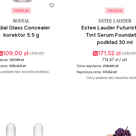
OKAZJA
OKAZJA
RODIAL
ESTEE LAUDER
dial Glass Concealer
Estee Lauder Futurist
korektor 5.5 g
Tint Serum Foundat
podkład 30 ml
109,00 zł
171,52 zł
z
23%
VAT
z
23%
VAT
714,67 zł / szt.
arna:
127,99 zł
cena:
109,00 zł
Cena regularna:
214,40 zł
 podane bez kosztów dostawy.
Najniższa cena:
171,52 zł
Ceny podane bez kosztów dos