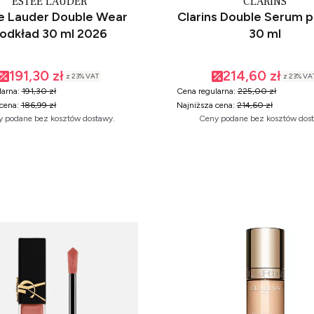
ESTEE LAUDER
CLARINS
e Lauder Double Wear
Clarins Double Serum 
odkład 30 ml 2026
30 ml
191,30 zł
214,60 zł
z
23%
VAT
z
23%
VA
arna:
191,30 zł
Cena regularna:
225,00 zł
cena:
186,99 zł
Najniższa cena:
214,60 zł
 podane bez kosztów dostawy.
Ceny podane bez kosztów dos