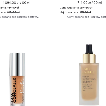
1 094,00 zł / 00 ml
714,00 zł / 00 ml
arna:
164,10 zł
Cena regularna:
214,20 zł
cena:
125,00 zł
Najniższa cena:
171,36 zł
 podane bez kosztów dostawy.
Ceny podane bez kosztów dos