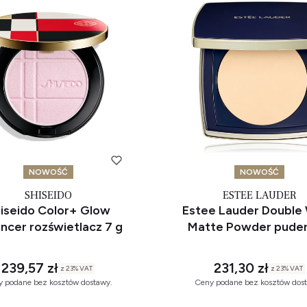
NOWOŚĆ
NOWOŚĆ
SHISEIDO
ESTEE LAUDER
iseido Color+ Glow
Estee Lauder Double
ncer rozświetlacz 7 g
Matte Powder puder 
239,57 zł
231,30 zł
z
23%
VAT
z
23%
VAT
 podane bez kosztów dostawy.
Ceny podane bez kosztów dos