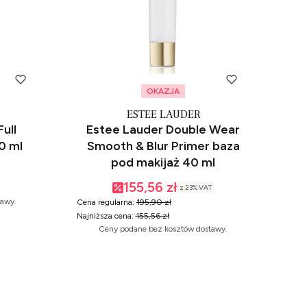
OKAZJA
ESTEE LAUDER
Full
Estee Lauder Double Wear
0 ml
Smooth & Blur Primer baza
pod makijaż 40 ml
155,56 zł
z
23%
VAT
tawy.
Cena regularna:
195,90 zł
Najniższa cena:
155,56 zł
Ceny podane bez kosztów dostawy.