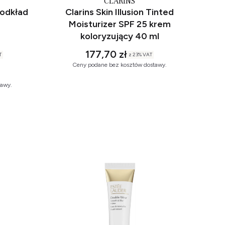
CLARINS
podkład
Clarins Skin Illusion Tinted
Moisturizer SPF 25 krem
koloryzujący 40 ml
177,70 zł
T
z
23%
VAT
Ceny podane bez kosztów dostawy.
tawy.