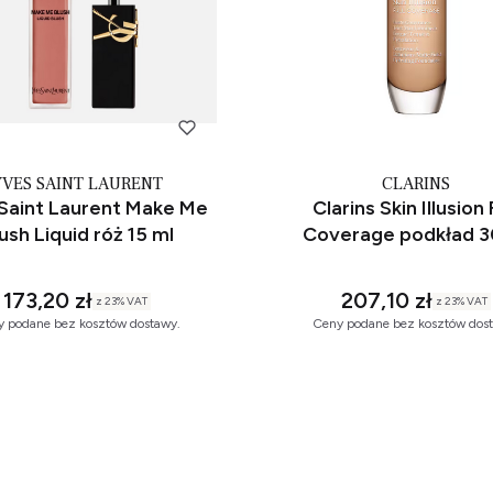
YVES SAINT LAURENT
CLARINS
Saint Laurent Make Me
Clarins Skin Illusion 
ush Liquid róż 15 ml
Coverage podkład 3
173,20 zł
207,10 zł
z
23%
VAT
z
23%
VAT
 podane bez kosztów dostawy.
Ceny podane bez kosztów dos