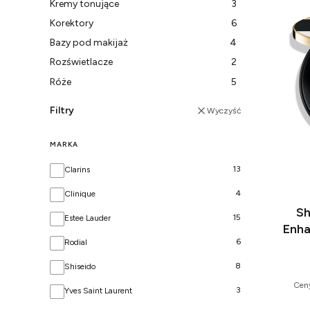
Kremy tonujące
3
Korektory
6
Bazy pod makijaż
4
Rozświetlacze
2
Róże
5
Filtry
Wyczyść
MARKA
Marka
13
Clarins
4
Clinique
Sh
15
Estee Lauder
Enha
6
Rodial
8
Shiseido
Ceny
3
Yves Saint Laurent