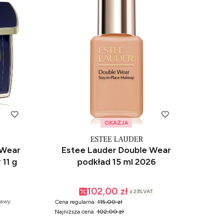
OKAZJA
ESTEE LAUDER
 Wear
Estee Lauder Double Wear
11 g
podkład 15 ml 2026
102,00 zł
z
23%
VAT
tawy.
Cena regularna:
115,00 zł
Najniższa cena:
102,00 zł