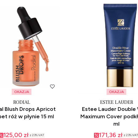
OKAZJA
OKAZJA
RODIAL
ESTEE LAUDER
al Blush Drops Apricot
Estee Lauder Double
Sorbet róż w płynie 15 ml
Maximum Cover podkł
ml
125,00 zł
171,36 zł
z
23%
VAT
z
23%
VAT