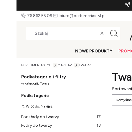
76 862 55 09
biuro@perfumeriastyl.pl
Wyczyść
Szukaj
NOWE PRODUKTY
PROM
PERFUMERIASTYL
MAKIJAŻ
TWARZ
Twa
Podkategorie i filtry
w kategorii: Twarz
Lista
Sortowani
Podkategorie
Domyślne
Wróć do: Makijaż
Podkłady do twarzy
17
Pudry do twarzy
13