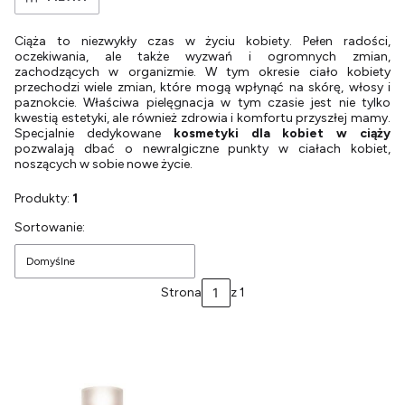
Ciąża to niezwykły czas w życiu kobiety. Pełen radości,
oczekiwania, ale także wyzwań i ogromnych zmian,
zachodzących w organizmie. W tym okresie ciało kobiety
przechodzi wiele zmian, które mogą wpłynąć na skórę, włosy i
paznokcie. Właściwa pielęgnacja w tym czasie jest nie tylko
kwestią estetyki, ale również zdrowia i komfortu przyszłej mamy.
Specjalnie dedykowane
kosmetyki dla kobiet w ciąży
pozwalają dbać o newralgiczne punkty w ciałach kobiet,
noszących w sobie nowe życie.
Produkty:
1
Lista produktów
Sortowanie:
Domyślne
Strona
z 1