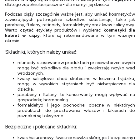
dlatego zupełnie bezpieczne - dla mamy i jej dziecka.
Podczas ciąży szczególnie ważne jest, aby unikać kosmetyków
zawierających potencjalnie szkodliwe substancje, takie jak
parabeny, ftalany, retinoidy, formaldehydy oraz kwas salicylowy.
Warto czytać etykiety produktów i wybierać
kosmetyki dla
kobiet w ciąży
, które są rekomendowane w tym ważnym
okresie.
Składniki, których należy unikać:
retinoidy: stosowane w produktach przeciwstarzeniowych
mogą być szkodliwe dla płodu i zwiększają ryzyko wad
wrodzonych.
kwasy salicylowe: choć skuteczne w leczeniu trądziku,
mogą w wysokich stężeniach być niebezpieczne dla
dziecka.
parabeny i ftalany: te konserwanty mogą wpływać na
gospodarkę hormonalną.
formaldehyd i jego pochodne: obecne w niektórych
produktach do prostowania włosów i lakierach do
paznokci są toksyczne.
Bezpieczne i polecane składniki:
kwas hialuronowy: świetnie nawilża skórę, jest bezpieczny i