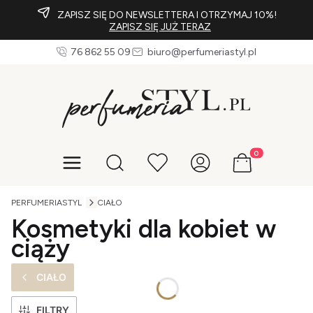
ZAPISZ SIĘ DO NEWSLETTERA I OTRZYMAJ 10%!
ZAPISZ SIĘ JUŻ TERAZ
76 862 55 09
biuro@perfumeriastyl.pl
Produkty w koszy
Otwórz wyszukiwarkę
PERFUMERIASTYL
CIAŁO
Kosmetyki dla kobiet w
ciąży
CIAŁO
FILTRY