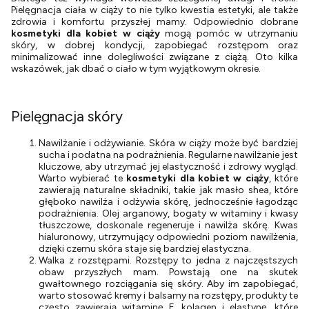
Pielęgnacja ciała w ciąży to nie tylko kwestia estetyki, ale także
zdrowia i komfortu przyszłej mamy. Odpowiednio dobrane
kosmetyki dla kobiet w ciąży
mogą pomóc w utrzymaniu
skóry, w dobrej kondycji, zapobiegać rozstępom oraz
minimalizować inne dolegliwości związane z ciążą. Oto kilka
wskazówek, jak dbać o ciało w tym wyjątkowym okresie.
Pielęgnacja skóry
Nawilżanie i odżywianie. Skóra w ciąży może być bardziej
sucha i podatna na podrażnienia. Regularne nawilżanie jest
kluczowe, aby utrzymać jej elastyczność i zdrowy wygląd.
Warto wybierać te
kosmetyki dla kobiet w ciąży
, które
zawierają naturalne składniki, takie jak masło shea, które
głęboko nawilża i odżywia skórę, jednocześnie łagodząc
podrażnienia. Olej arganowy, bogaty w witaminy i kwasy
tłuszczowe, doskonale regeneruje i nawilża skórę. Kwas
hialuronowy, utrzymujący odpowiedni poziom nawilżenia,
dzięki czemu skóra staje się bardziej elastyczna.
Walka z rozstępami. Rozstępy to jedna z najczęstszych
obaw przyszłych mam. Powstają one na skutek
gwałtownego rozciągania się skóry. Aby im zapobiegać,
warto stosować kremy i balsamy na rozstępy, produkty te
często zawierają witaminę E, kolagen i elastynę, które