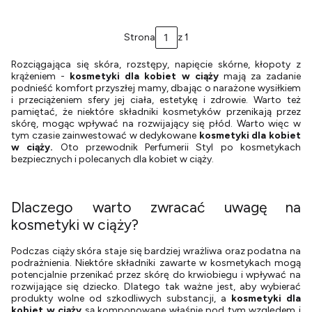
Strona
z 1
Rozciągająca się skóra, rozstępy, napięcie skórne, kłopoty z
krążeniem -
kosmetyki dla kobiet w ciąży
mają za zadanie
podnieść komfort przyszłej mamy, dbając o narażone wysiłkiem
i przeciążeniem sfery jej ciała, estetykę i zdrowie. Warto też
pamiętać, że niektóre składniki kosmetyków przenikają przez
skórę, mogąc wpływać na rozwijający się płód. Warto więc w
tym czasie zainwestować w dedykowane
kosmetyki dla kobiet
w ciąży.
Oto przewodnik Perfumerii Styl po kosmetykach
bezpiecznych i polecanych dla kobiet w ciąży.
Dlaczego warto zwracać uwagę na
kosmetyki w ciąży?
Podczas ciąży skóra staje się bardziej wrażliwa oraz podatna na
podrażnienia. Niektóre składniki zawarte w kosmetykach mogą
potencjalnie przenikać przez skórę do krwiobiegu i wpływać na
rozwijające się dziecko. Dlatego tak ważne jest, aby wybierać
produkty wolne od szkodliwych substancji, a
kosmetyki dla
kobiet w ciąży
są komponowane właśnie pod tym względem i