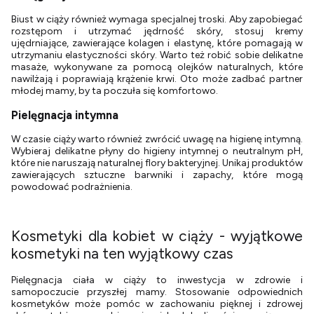
Biust w ciąży również wymaga specjalnej troski. Aby zapobiegać
rozstępom i utrzymać jędrność skóry, stosuj kremy
ujędrniające, zawierające kolagen i elastynę, które pomagają w
utrzymaniu elastyczności skóry. Warto też robić sobie delikatne
masaże, wykonywane za pomocą olejków naturalnych, które
nawilżają i poprawiają krążenie krwi. Oto może zadbać partner
młodej mamy, by ta poczuła się komfortowo.
Pielęgnacja intymna
W czasie ciąży warto również zwrócić uwagę na higienę intymną.
Wybieraj delikatne płyny do higieny intymnej o neutralnym pH,
które nie naruszają naturalnej flory bakteryjnej. Unikaj produktów
zawierających sztuczne barwniki i zapachy, które mogą
powodować podrażnienia.
Kosmetyki dla kobiet w ciąży - wyjątkowe
kosmetyki na ten wyjątkowy czas
Pielęgnacja ciała w ciąży to inwestycja w zdrowie i
samopoczucie przyszłej mamy. Stosowanie odpowiednich
kosmetyków może pomóc w zachowaniu pięknej i zdrowej