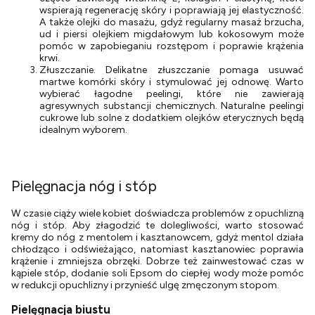
wspierają regenerację skóry i poprawiają jej elastyczność.
A także olejki do masażu, gdyż regularny masaż brzucha,
ud i piersi olejkiem migdałowym lub kokosowym może
pomóc w zapobieganiu rozstępom i poprawie krążenia
krwi.
Złuszczanie. Delikatne złuszczanie pomaga usuwać
martwe komórki skóry i stymulować jej odnowę. Warto
wybierać łagodne peelingi, które nie zawierają
agresywnych substancji chemicznych. Naturalne peelingi
cukrowe lub solne z dodatkiem olejków eterycznych będą
idealnym wyborem.
Pielęgnacja nóg i stóp
W czasie ciąży wiele kobiet doświadcza problemów z opuchlizną
nóg i stóp. Aby złagodzić te dolegliwości, warto stosować
kremy do nóg z mentolem i kasztanowcem, gdyż mentol działa
chłodząco i odświeżająco, natomiast kasztanowiec poprawia
krążenie i zmniejsza obrzęki. Dobrze też zainwestować czas w
kąpiele stóp, dodanie soli Epsom do ciepłej wody może pomóc
w redukcji opuchlizny i przynieść ulgę zmęczonym stopom.
Pielęgnacja biustu