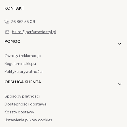
KONTAKT
76 862 55 09
biuro@perfumeriastyl.pl
Linki w stopce
POMOC
Zwroty i reklamacje
Regulamin sklepu
Polityka prywatności
OBSŁUGA KLIENTA
Sposoby płatności
Dostępność i dostawa
Koszty dostawy
Ustawienia plików cookies