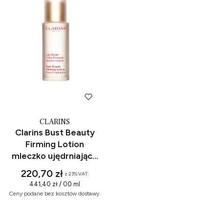
CLARINS
Clarins Bust Beauty
Firming Lotion
mleczko ujędrniające
do biustu 50 ml
220,70 zł
z
23%
VAT
441,40 zł / 00 ml
Ceny podane bez kosztów dostawy.