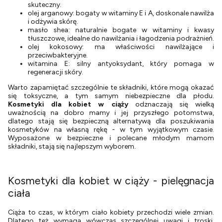
skuteczny.
olej arganowy: bogaty w witaminy E i A, doskonale nawilża
i odżywia skórę.
masło shea: naturalnie bogate w witaminy i kwasy
tłuszczowe, idealne do nawilżania i łagodzenia podrażnień.
olej kokosowy: ma właściwości nawilżające i
przeciwbakteryjne.
witamina E: silny antyoksydant, który pomaga w
regeneracji skóry.
Warto zapamiętać szczególnie te składniki, które mogą okazać
się toksyczne, a tym samym niebezpieczne dla płodu.
Kosmetyki dla kobiet w ciąży
odznaczają się wielką
uważnością na dobro mamy i jej przyszłego potomstwa,
dlatego stają się bezpieczną alternatywą dla poszukiwania
kosmetyków na własną rękę - w tym wyjątkowym czasie.
Wyposażone w bezpieczne i polecane młodym mamom
składniki, stają się najlepszym wyborem.
Kosmetyki dla kobiet w ciąży - pielęgnacja
ciała
Ciąża to czas, w którym ciało kobiety przechodzi wiele zmian.
Dlatego też wymaga wówczas szczególnej uwagi i troski.