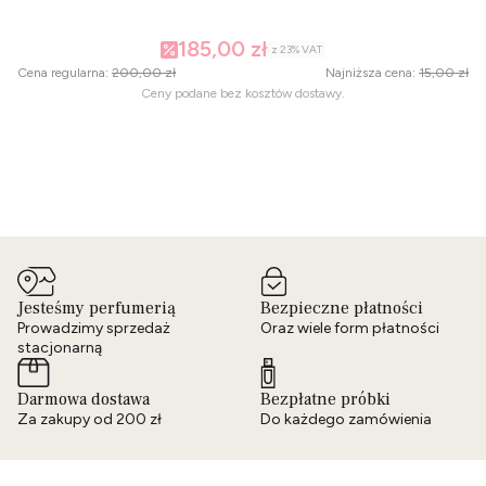
185,00 zł
z
23%
VAT
Cena regularna:
200,00 zł
Najniższa cena:
15,00 zł
Ceny podane bez kosztów dostawy.
Jesteśmy perfumerią
Bezpieczne płatności
Prowadzimy sprzedaż
Oraz wiele form płatności
stacjonarną
Darmowa dostawa
Bezpłatne próbki
Za zakupy od 200 zł
Do każdego zamówienia