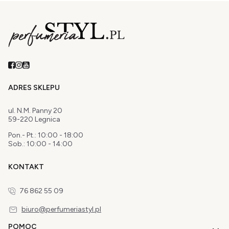
ADRES SKLEPU
ul. N.M. Panny 20
59-220 Legnica
Pon.- Pt.: 10:00 - 18:00
Sob.: 10:00 - 14:00
KONTAKT
76 862 55 09
biuro@perfumeriastyl.pl
Linki w stopce
POMOC