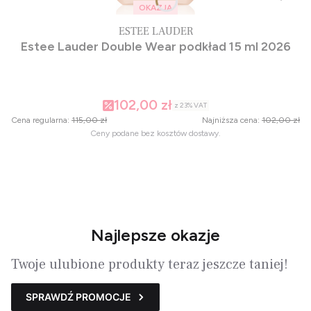
OKAZJA
ESTEE LAUDER
Estee Lauder Double Wear podkład 15 ml 2026
102,00 zł
z
23%
VAT
Cena regularna:
115,00 zł
Najniższa cena:
102,00 zł
Ceny podane bez kosztów dostawy.
Najlepsze okazje
Twoje ulubione produkty teraz jeszcze taniej!
SPRAWDŹ PROMOCJE