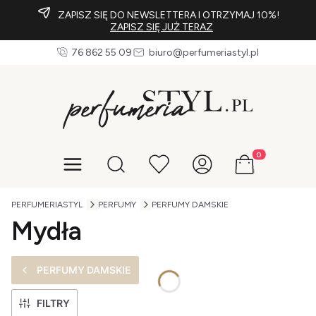
ZAPISZ SIĘ DO NEWSLETTERA I OTRZYMAJ 10%!
ZAPISZ SIĘ JUŻ TERAZ
76 862 55 09
biuro@perfumeriastyl.pl
Produkty w koszy
Otwórz wyszukiwarkę
PERFUMERIASTYL
PERFUMY
PERFUMY DAMSKIE
Mydła
PERFUMY DAMSKIE
FILTRY