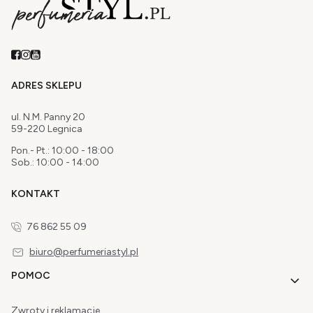
ADRES SKLEPU
ul. N.M. Panny 20
59-220 Legnica
Pon.- Pt.: 10:00 - 18:00
Sob.: 10:00 - 14:00
KONTAKT
76 862 55 09
biuro@perfumeriastyl.pl
Linki w stopce
POMOC
Zwroty i reklamacje