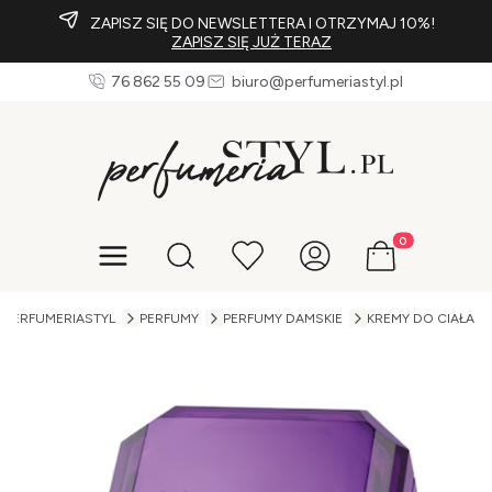
ZAPISZ SIĘ DO NEWSLETTERA I OTRZYMAJ 10%!
ZAPISZ SIĘ JUŻ TERAZ
76 862 55 09
biuro@perfumeriastyl.pl
Produkty w koszy
Otwórz wyszukiwarkę
PERFUMERIASTYL
PERFUMY
PERFUMY DAMSKIE
KREMY DO CIAŁA