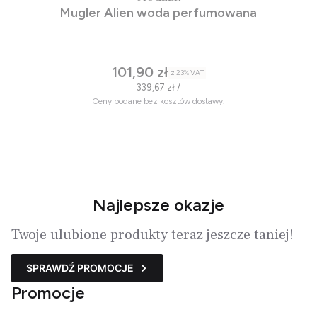
Mugler Alien woda perfumowana
101,90 zł
z
23%
VAT
339,67 zł /
Ceny podane bez kosztów dostawy.
Najlepsze okazje
Twoje ulubione produkty teraz jeszcze taniej!
SPRAWDŹ PROMOCJE
Promocje