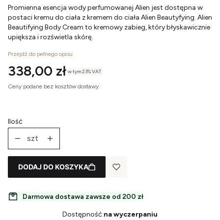
Promienna esencja wody perfumowanej Alien jest dostępna w
postaci kremu do ciała z kremem do ciała Alien Beautyfying. Alien
Beautifying Body Cream to kremowy zabieg, który błyskawicznie
upiększa i rozświetla skórę.
Przejdź do pełnego opisu
Cena
338,00 zł
w tym 23% VAT
w tym
23%
VAT
Ceny podane bez kosztów dostawy.
Ilość
szt
DODAJ DO KOSZYKA
Darmowa dostawa zawsze od 200 zł
Dostępność:
na wyczerpaniu