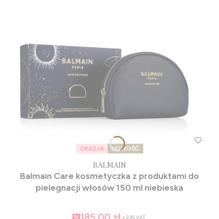
OKAZJA
NOWOŚĆ
BALMAIN
Balmain Care kosmetyczka z produktami do
pielegnacji włosów 150 ml niebieska
185,00 zł
z
23%
VAT