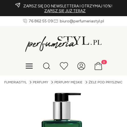
ZAPISZ SIĘ DO NEWSLETTERA I OTRZYMAJ 10%!
ZAPISZ SIĘ JUŻ TERAZ
76 862 55 09
biuro@perfumeriastyl.pl
Produkty w koszy
Otwórz wyszukiwarkę
PERFUMERIASTYL
PERFUMY
PERFUMY MĘSKIE
ŻELE POD PRYSZNIC