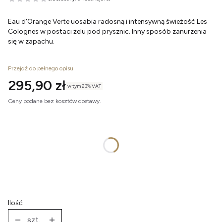
Eau d'Orange Verte uosabia radosną i intensywną świeżość Les
Colognes w postaci żelu pod prysznic. Inny sposób zanurzenia
się w zapachu.
Przejdź do pełnego opisu
Cena
295,90 zł
w tym 23% VAT
w tym
23%
VAT
Ceny podane bez kosztów dostawy.
Wybierz wariant produktu:
Poszczególne warianty mogą różnić się ceną
Pojemność
*
200 ml
Ilość
szt.