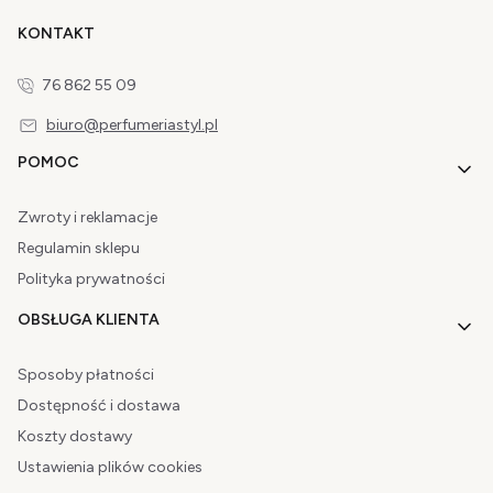
KONTAKT
76 862 55 09
biuro@perfumeriastyl.pl
Linki w stopce
POMOC
Zwroty i reklamacje
Regulamin sklepu
Polityka prywatności
OBSŁUGA KLIENTA
Sposoby płatności
Dostępność i dostawa
Koszty dostawy
Ustawienia plików cookies