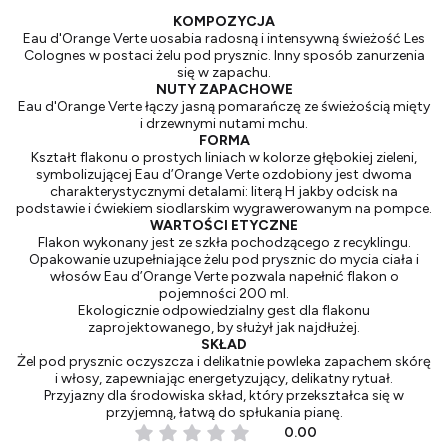
KOMPOZYCJA
Eau d'Orange Verte uosabia radosną i intensywną świeżość Les
Colognes w postaci żelu pod prysznic. Inny sposób zanurzenia
się w zapachu.
NUTY ZAPACHOWE
Eau d'Orange Verte łączy jasną pomarańczę ze świeżością mięty
i drzewnymi nutami mchu.
FORMA
Kształt flakonu o prostych liniach w kolorze głębokiej zieleni,
symbolizującej Eau d’Orange Verte ozdobiony jest dwoma
charakterystycznymi detalami: literą H jakby odcisk na
podstawie i ćwiekiem siodlarskim wygrawerowanym na pompce.
WARTOŚCI ETYCZNE
Flakon wykonany jest ze szkła pochodzącego z recyklingu.
Opakowanie uzupełniające żelu pod prysznic do mycia ciała i
włosów Eau d’Orange Verte pozwala napełnić flakon o
pojemności 200 ml.
Ekologicznie odpowiedzialny gest dla flakonu
zaprojektowanego, by służył jak najdłużej.
SKŁAD
Żel pod prysznic oczyszcza i delikatnie powleka zapachem skórę
i włosy, zapewniając energetyzujący, delikatny rytuał.
Przyjazny dla środowiska skład, który przekształca się w
przyjemną, łatwą do spłukania pianę.
0.00