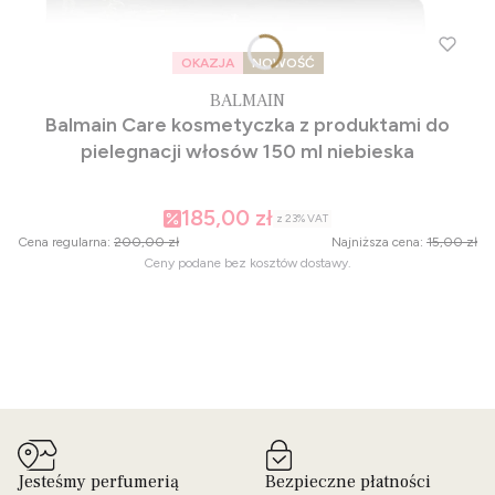
OKAZJA
NOWOŚĆ
BALMAIN
Balmain Care kosmetyczka z produktami do
pielegnacji włosów 150 ml niebieska
185,00 zł
z
23%
VAT
Cena regularna:
200,00 zł
Najniższa cena:
15,00 zł
Ceny podane bez kosztów dostawy.
Jesteśmy perfumerią
Bezpieczne płatności