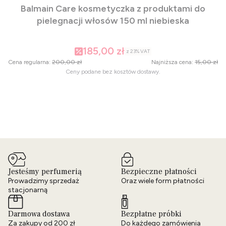
Balmain Care kosmetyczka z produktami do
pielegnacji włosów 150 ml niebieska
185,00 zł
z
23%
VAT
Cena regularna:
200,00 zł
Najniższa cena:
15,00 zł
Ceny podane bez kosztów dostawy.
Jesteśmy perfumerią
Bezpieczne płatności
Prowadzimy sprzedaż
Oraz wiele form płatności
stacjonarną
Darmowa dostawa
Bezpłatne próbki
Za zakupy od 200 zł
Do każdego zamówienia