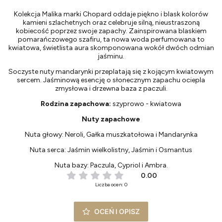
Kolekcja Malika marki Chopard oddaje piękno i blask kolorów
kamieni szlachetnych oraz celebruje silną, nieustraszoną
kobiecość poprzez swoje zapachy. Zainspirowana blaskiem
pomarańczowego szafiru, ta nowa woda perfumowana to
kwiatowa, świetlista aura skomponowana wokół dwóch odmian
jaśminu.
Soczyste nuty mandarynki przeplatają się z kojącym kwiatowym
sercem. Jaśminową esencję o słonecznym zapachu ociepla
zmysłowa i drzewna baza z paczuli.
Rodzina zapachowa:
szyprowo - kwiatowa
Nuty zapachowe
Nuta głowy: Neroli, Gałka muszkatołowa i Mandarynka
Nuta serca: Jaśmin wielkolistny, Jaśmin i Osmantus
Nuta bazy: Paczula, Cypriol i Ambra.
0.00
Liczba ocen: 0
OCEŃ I OPISZ