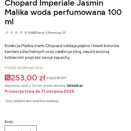
Chopard Imperiale Jasmin
Malika woda perfumowana 100
ml
0.00
(Oceny: 0 Recenzje: 0)
Kolekcja Malika marki Chopard oddaje piękno i blask kolorów
kamieni szlachetnych oraz celebruje silną, nieustraszoną
kobiecość poprzez swoje zapachy.
Przejdź do pełnego opisu
253,00 zł
w tym 23% VAT
w tym
23%
VAT
Najniższa cena z 30 dni przed obniżką:
253,00 zł
Promocja trwa do 31 sierpnia 2026
Ceny podane bez kosztów dostawy.
Ilość